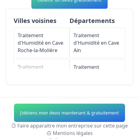
Villes voisines
Départements
Traitement
Traitement
d'Humidité en Cave
d'Humidité en Cave
Roche-la-Molière
Ain
Traitement
Traitement
d'Humidité en Cave
d'Humidité en Cave
Villars
Aisne
Traitement
Traitement
d'Humidité en Cave
d'Humidité en Cave
J'obtiens mon devis maintenant & gratuitement
Saint-Priest-en-Jarez
Allier
Faire apparaitre mon entreprise sur cette page
Traitement
Traitement
Mentions légales
d'Humidité en Cave
d'Humidité en Cave