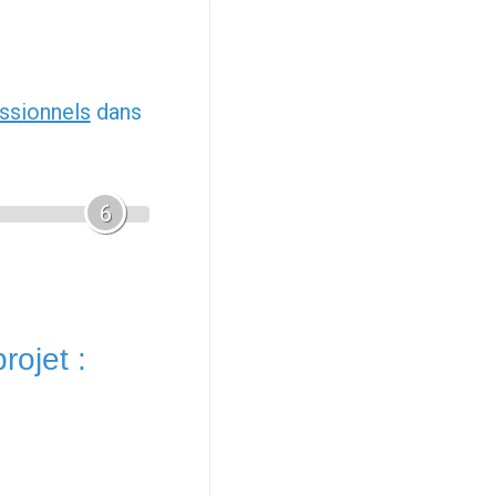
ssionnels
dans
6
rojet :