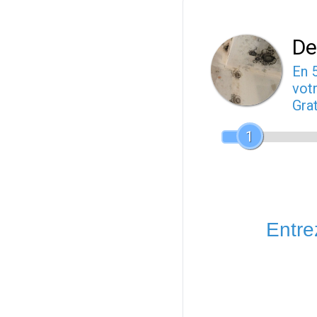
De
En 
votr
Gra
1
Entrez