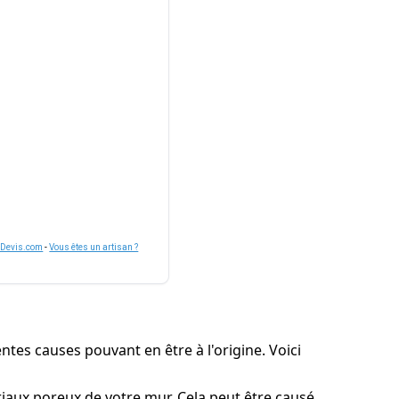
nDevis.com
-
Vous êtes un artisan ?
tes causes pouvant en être à l'origine. Voici
ériaux poreux de votre mur. Cela peut être causé