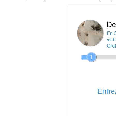
De
En 
votr
Gra
1
Entrez