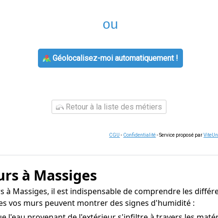
ou
Géolocalisez-moi automatiquement !
Retour à la liste des métiers
CGU
-
Confidentialité
- Service proposé par
ViteU
urs à Massiges
 à Massiges, il est indispensable de comprendre les différen
les vos murs peuvent montrer des signes d'humidité :
 l'eau provenant de l'extérieur s'infiltre à travers les mat