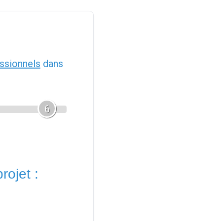
ssionnels
dans
6
rojet :