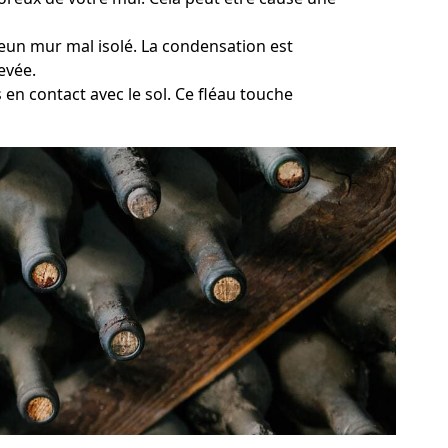
mmeun mur mal isolé. La condensation est
evée.
 en contact avec le sol. Ce fléau touche