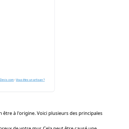
nDevis.com
-
Vous êtes un artisan ?
être à l'origine. Voici plusieurs des principales
 poreux de votre mur. Cela peut être causé une