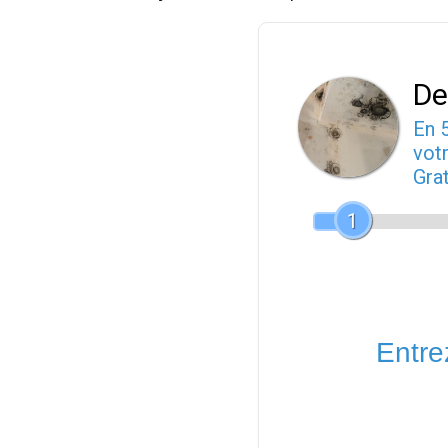
De
En 
votr
Gra
1
Entrez