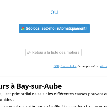
ou
Géolocalisez-moi automatiquement !
Retour à la liste des métiers
CGU
-
Confidentialité
- Service proposé par
ViteU
urs à Bay-sur-Aube
il est primordial de saisir les différentes causes pouvant en 
umides :
eau venant de l'extérieur se faufile à travers les structures