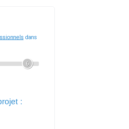
ssionnels
dans
6
rojet :