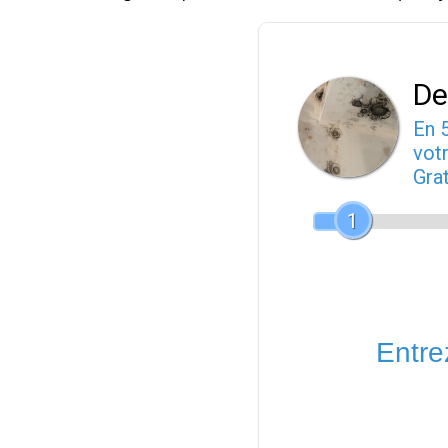
De
En 
votr
Gra
1
Entrez