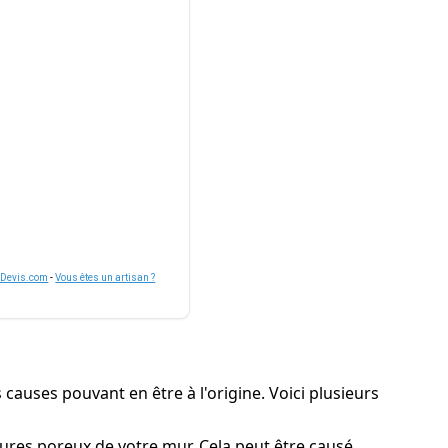
nDevis.com
-
Vous êtes un artisan ?
 causes pouvant en être à l'origine. Voici plusieurs
ctures poreux de votre mur. Cela peut être causé