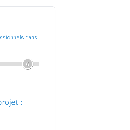
ssionnels
dans
6
rojet :