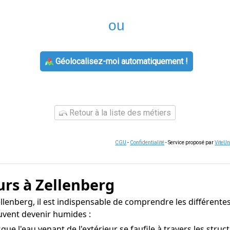
ou
Géolocalisez-moi automatiquement !
Retour à la liste des métiers
CGU
-
Confidentialité
- Service proposé par
ViteU
urs à Zellenberg
llenberg, il est indispensable de comprendre les différentes
uvent devenir humides :
e l'eau venant de l'extérieur se faufile à travers les stru